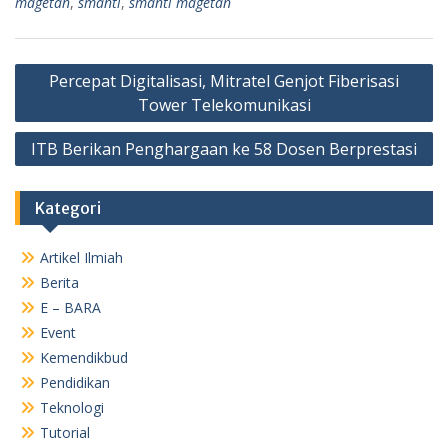
magetan
,
smanti
,
smanti magetan
Navigasi
Percepat Digitalisasi, Mitratel Genjot Fiberisasi
pos
Tower Telekomunikasi
ITB Berikan Penghargaan ke 58 Dosen Berprestasi
Kategori
Artikel Ilmiah
Berita
E – BARA
Event
Kemendikbud
Pendidikan
Teknologi
Tutorial