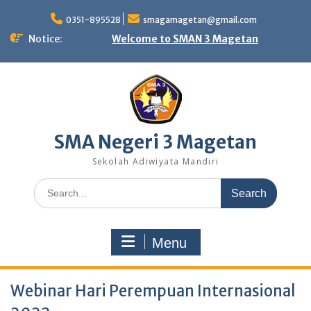
Skip
to
0351-895528
smagamagetan@gmail.com
content
Notice:
Welcome to SMAN 3 Magetan
SMA Negeri 3 Magetan
Sekolah Adiwiyata Mandiri
Search
for:
Menu
Webinar Hari Perempuan Internasional