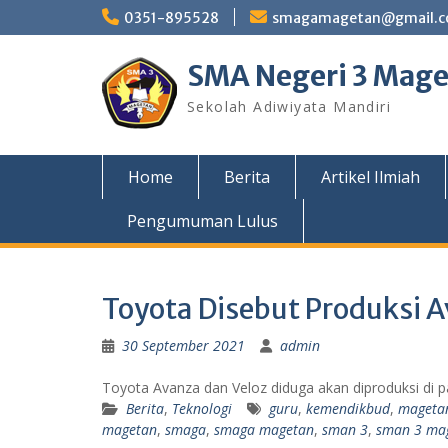
Skip
0351-895528
smagamagetan@gmail.
to
content
SMA Negeri 3 Mag
Sekolah Adiwiyata Mandiri
Home
Berita
Artikel Ilmiah
Pengumuman Lulus
Toyota Disebut Produksi 
30 September 2021
admin
Toyota Avanza dan Veloz diduga akan diproduksi di 
Berita
,
Teknologi
guru
,
kemendikbud
,
mageta
magetan
,
smaga
,
smaga magetan
,
sman 3
,
sman 3 ma