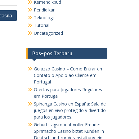
Kemendikbud
Pendidikan
asila
Teknologi
Tutorial
Uncategorized
Pos-pos Terbaru
Golazzo Casino – Como Entrar em
Contato o Apoio ao Cliente em
Portugal
Ofertas para Jogadores Regulares
em Portugal
Spinanga Casino en España: Sala de
juegos en vivo protegido y divertido
para los jugadores.
Geburtstagsmonat voller Freude:
Spinmacho Casino bittet Kunden in
Deutschland zur Veranstaltung ein