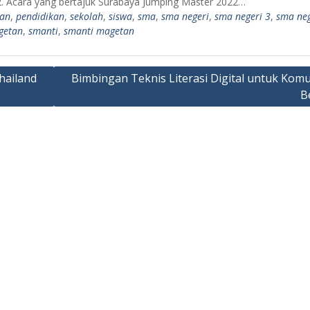
2. Acara yang bertajuk Surabaya Jumping Master 2022…
an
,
pendidikan
,
sekolah
,
siswa
,
sma
,
sma negeri
,
sma negeri 3
,
sma neg
getan
,
smanti
,
smanti magetan
hailand
Bimbingan Teknis Literasi Digital untuk Komu
B