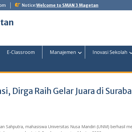
com
Notice:
Welcome to SMAN 3 Magetan
etan
E-Classroom
Manajemen
Inovasi Sekolah
si, Dirga Raih Gelar Juara di Surab
 Sahputra, mahasiswa Universitas Nusa Mandiri (UNM) berhasil m