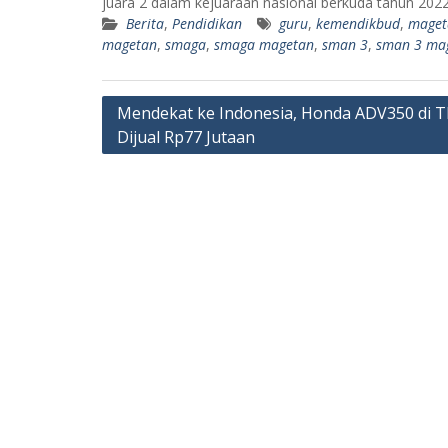
juara 2 dalam kejuaraan nasional berkuda tahun 202
Berita
,
Pendidikan
guru
,
kemendikbud
,
maget
magetan
,
smaga
,
smaga magetan
,
sman 3
,
sman 3 ma
Navigasi
Mendekat ke Indonesia, Honda ADV350 di T
Dijual Rp77 Jutaan
pos