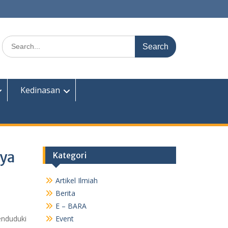
Search
for:
Kedinasan
aya
Kategori
Artikel Ilmiah
Berita
E – BARA
enduduki
Event