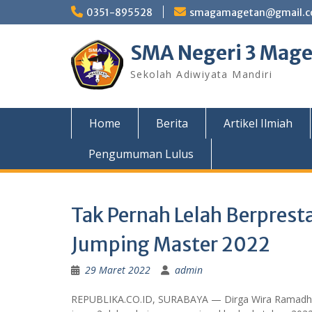
Skip
0351-895528
smagamagetan@gmail.
to
content
SMA Negeri 3 Mag
Sekolah Adiwiyata Mandiri
Home
Berita
Artikel Ilmiah
Pengumuman Lulus
Tak Pernah Lelah Berpresta
Jumping Master 2022
29 Maret 2022
admin
REPUBLIKA.CO.ID, SURABAYA — Dirga Wira Ramadhan