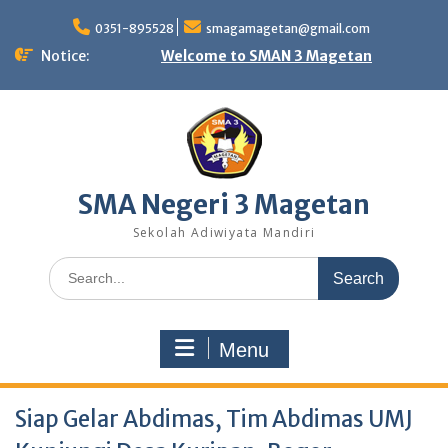
Skip
to
0351-895528
smagamagetan@gmail.com
content
Notice:
Welcome to SMAN 3 Magetan
SMA Negeri 3 Magetan
Sekolah Adiwiyata Mandiri
Search
for:
Menu
Siap Gelar Abdimas, Tim Abdimas UMJ