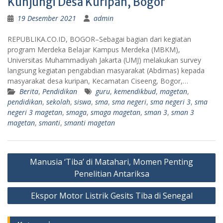
Kunjungi Desa Kuripan, Bogor
19 Desember 2021
admin
REPUBLIKA.CO.ID, BOGOR–Sebagai bagian dari kegiatan
program Merdeka Belajar Kampus Merdeka (MBKM),
Universitas Muhammadiyah Jakarta (UMJ) melakukan survey
langsung kegiatan pengabdian masyarakat (Abdimas) kepada
masyarakat desa kuripan, Kecamatan Ciseeng, Bogor,…
Berita
,
Pendidikan
guru
,
kemendikbud
,
magetan
,
pendidikan
,
sekolah
,
siswa
,
sma
,
sma negeri
,
sma negeri 3
,
sma
negeri 3 magetan
,
smaga
,
smaga magetan
,
sman 3
,
sman 3
magetan
,
smanti
,
smanti magetan
Navigasi
Manusia ‘Tiba’ di Matahari, Momen Penting
pos
Penelitian Antariksa
Ekspor Motor Listrik Gesits Tiba di Senegal