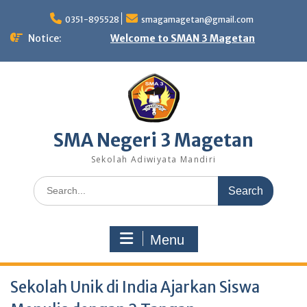
Skip
to
0351-895528
smagamagetan@gmail.com
content
Notice:
Welcome to SMAN 3 Magetan
SMA Negeri 3 Magetan
Sekolah Adiwiyata Mandiri
Search
for:
Menu
Sekolah Unik di India Ajarkan Siswa