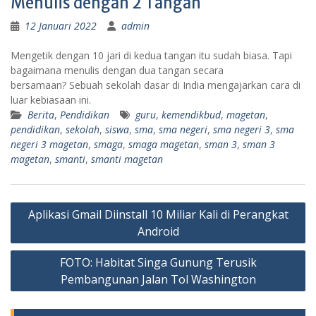
Menulis dengan 2 Tangan
12 Januari 2022
admin
Mengetik dengan 10 jari di kedua tangan itu sudah biasa. Tapi
bagaimana menulis dengan dua tangan secara
bersamaan? Sebuah sekolah dasar di India mengajarkan cara di
luar kebiasaan ini.
Berita
,
Pendidikan
guru
,
kemendikbud
,
magetan
,
pendidikan
,
sekolah
,
siswa
,
sma
,
sma negeri
,
sma negeri 3
,
sma
negeri 3 magetan
,
smaga
,
smaga magetan
,
sman 3
,
sman 3
magetan
,
smanti
,
smanti magetan
Navigasi
Aplikasi Gmail Diinstall 10 Miliar Kali di Perangkat
pos
Android
FOTO: Habitat Singa Gunung Terusik
Pembangunan Jalan Tol Washington