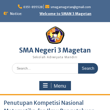
Skip
to
0351-895528
smagamagetan@gmail.com
content
Notice:
Welcome to SMAN 3 Magetan
SMA Negeri 3 Magetan
Sekolah Adiwiyata Mandiri
Search
for:
Menu
Penutupan Kompetisi Nasional