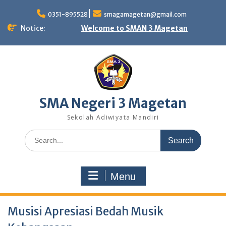
Skip
to
0351-895528
smagamagetan@gmail.com
content
Notice:
Welcome to SMAN 3 Magetan
SMA Negeri 3 Magetan
Sekolah Adiwiyata Mandiri
Search
for:
Menu
Musisi Apresiasi Bedah Musik