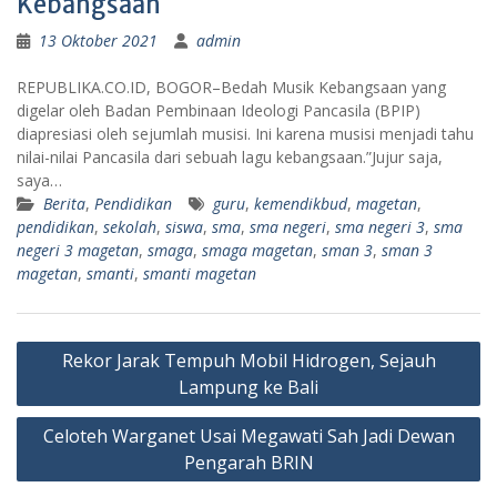
Kebangsaan
13 Oktober 2021
admin
REPUBLIKA.CO.ID, BOGOR–Bedah Musik Kebangsaan yang
digelar oleh Badan Pembinaan Ideologi Pancasila (BPIP)
diapresiasi oleh sejumlah musisi. Ini karena musisi menjadi tahu
nilai-nilai Pancasila dari sebuah lagu kebangsaan.”Jujur saja,
saya…
Berita
,
Pendidikan
guru
,
kemendikbud
,
magetan
,
pendidikan
,
sekolah
,
siswa
,
sma
,
sma negeri
,
sma negeri 3
,
sma
negeri 3 magetan
,
smaga
,
smaga magetan
,
sman 3
,
sman 3
magetan
,
smanti
,
smanti magetan
Navigasi
Rekor Jarak Tempuh Mobil Hidrogen, Sejauh
pos
Lampung ke Bali
Celoteh Warganet Usai Megawati Sah Jadi Dewan
Pengarah BRIN