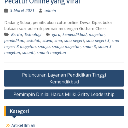
Pecatur Online yang Viral
5 Maret 2021
admin
Dadang Subur, pemilik akun catur online Dewa Kipas buka-
bukaan soal polemik permainan dengan Gotham Chess.
Berita
,
Teknologi
guru
,
kemendikbud
,
magetan
,
pendidikan
,
sekolah
,
siswa
,
sma
,
sma negeri
,
sma negeri 3
,
sma
negeri 3 magetan
,
smaga
,
smaga magetan
,
sman 3
,
sman 3
magetan
,
smanti
,
smanti magetan
Navigasi
Peluncuran Layanan Pendidikan Tinggi
pos
Kemendikbud
Pemimpin Dinilai Harus Miliki Gritty Leadership
Kategori
Artikel Ilmiah