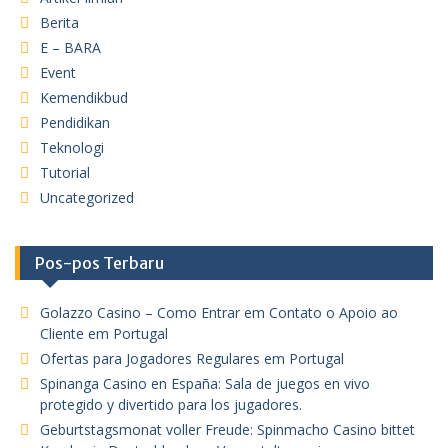
Berita
E – BARA
Event
Kemendikbud
Pendidikan
Teknologi
Tutorial
Uncategorized
Pos-pos Terbaru
Golazzo Casino – Como Entrar em Contato o Apoio ao
Cliente em Portugal
Ofertas para Jogadores Regulares em Portugal
Spinanga Casino en España: Sala de juegos en vivo
protegido y divertido para los jugadores.
Geburtstagsmonat voller Freude: Spinmacho Casino bittet