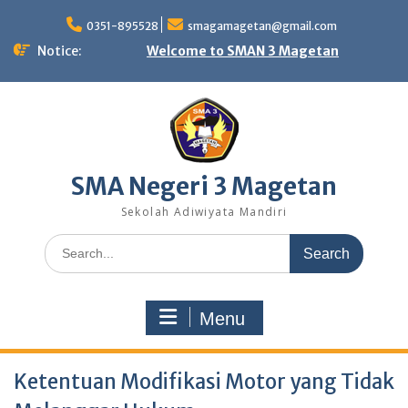
Skip
to
0351-895528
smagamagetan@gmail.com
content
Notice:
Welcome to SMAN 3 Magetan
SMA Negeri 3 Magetan
Sekolah Adiwiyata Mandiri
Search
for:
Menu
Ketentuan Modifikasi Motor yang Tidak