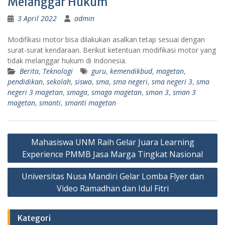
Melanggar Hukum
3 April 2022
admin
Modifikasi motor bisa dilakukan asalkan tetap sesuai dengan
surat-surat kendaraan. Berikut ketentuan modifikasi motor yang
tidak melanggar hukum di Indonesia.
Berita
,
Teknologi
guru
,
kemendikbud
,
magetan
,
pendidikan
,
sekolah
,
siswa
,
sma
,
sma negeri
,
sma negeri 3
,
sma
negeri 3 magetan
,
smaga
,
smaga magetan
,
sman 3
,
sman 3
magetan
,
smanti
,
smanti magetan
Navigasi
Mahasiswa UNM Raih Gelar Juara Learning
pos
Experience PMMB Jasa Marga Tingkat Nasional
Universitas Nusa Mandiri Gelar Lomba Flyer dan
Video Ramadhan dan Idul Fitri
Kategori