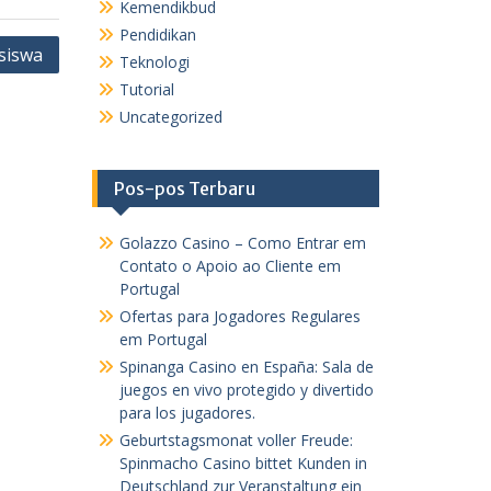
Kemendikbud
Pendidikan
siswa
Teknologi
Tutorial
Uncategorized
Pos-pos Terbaru
Golazzo Casino – Como Entrar em
Contato o Apoio ao Cliente em
Portugal
Ofertas para Jogadores Regulares
em Portugal
Spinanga Casino en España: Sala de
juegos en vivo protegido y divertido
para los jugadores.
Geburtstagsmonat voller Freude:
Spinmacho Casino bittet Kunden in
Deutschland zur Veranstaltung ein