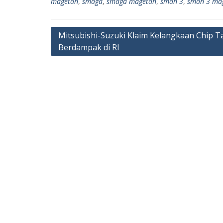
magetan
,
smaga
,
smaga magetan
,
sman 3
,
sman 3 ma
Navigasi
Mitsubishi-Suzuki Klaim Kelangkaan Chip T
Berdampak di RI
pos