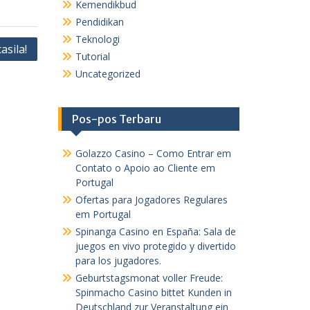
Kemendikbud
Pendidikan
Teknologi
asila!
Tutorial
Uncategorized
Pos-pos Terbaru
Golazzo Casino – Como Entrar em
Contato o Apoio ao Cliente em
Portugal
Ofertas para Jogadores Regulares
em Portugal
Spinanga Casino en España: Sala de
juegos en vivo protegido y divertido
para los jugadores.
Geburtstagsmonat voller Freude:
Spinmacho Casino bittet Kunden in
Deutschland zur Veranstaltung ein