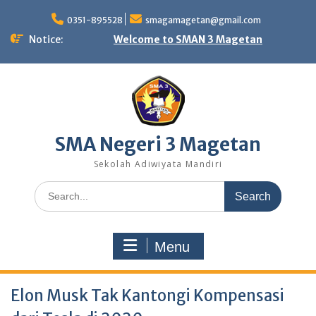
Skip
to
0351-895528
smagamagetan@gmail.com
content
Notice:
Welcome to SMAN 3 Magetan
SMA Negeri 3 Magetan
Sekolah Adiwiyata Mandiri
Search
for:
Menu
Elon Musk Tak Kantongi Kompensasi