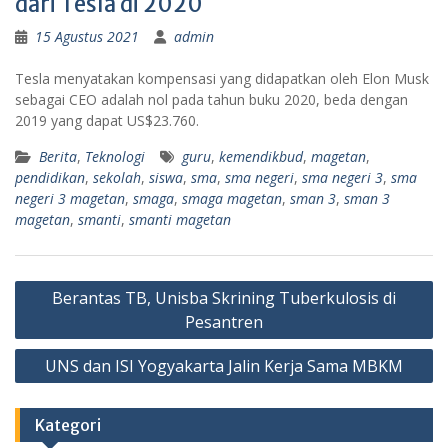
dari Tesla di 2020
15 Agustus 2021
admin
Tesla menyatakan kompensasi yang didapatkan oleh Elon Musk
sebagai CEO adalah nol pada tahun buku 2020, beda dengan
2019 yang dapat US$23.760.
Berita
,
Teknologi
guru
,
kemendikbud
,
magetan
,
pendidikan
,
sekolah
,
siswa
,
sma
,
sma negeri
,
sma negeri 3
,
sma
negeri 3 magetan
,
smaga
,
smaga magetan
,
sman 3
,
sman 3
magetan
,
smanti
,
smanti magetan
Navigasi
Berantas TB, Unisba Skrining Tuberkulosis di
pos
Pesantren
UNS dan ISI Yogyakarta Jalin Kerja Sama MBKM
Kategori