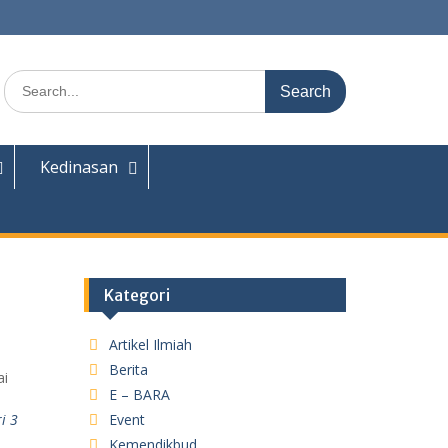
Search
for:
Kedinasan
Kategori
Artikel Ilmiah
Berita
ai
E – BARA
i 3
Event
Kemendikbud