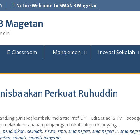
m
Notice:
Welcome to SMAN 3 Magetan
 3 Magetan
ndiri
E-Classroom
Manajemen
Inovasi Sekolah
Unisba akan Perkuat Ruhuddin
dung (Unisba) kembalu melantik Prof Dr H Edi Setiadi SHMH sebag
ah melakukan tahapan penjaringan bakal calon rektor yang…
n
,
pendidikan
,
sekolah
,
siswa
,
sma
,
sma negeri
,
sma negeri 3
,
sma neger
getan
,
smanti
,
smanti magetan