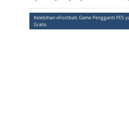
Navigasi
Kelebihan eFootball, Game Pengganti PES y
Gratis
pos