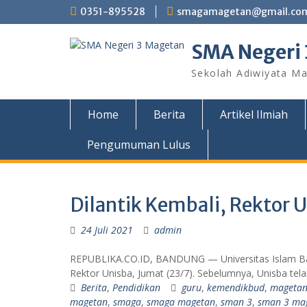
Skip
0351-895528
smagamagetan@gmail.co
to
content
SMA Negeri
Sekolah Adiwiyata Ma
Home
Berita
Artikel Ilmiah
Pengumuman Lulus
Dilantik Kembali, Rektor 
24 Juli 2021
admin
REPUBLIKA.CO.ID, BANDUNG — Universitas Islam Ban
Rektor Unisba, Jumat (23/7). Sebelumnya, Unisba tel
Berita
,
Pendidikan
guru
,
kemendikbud
,
mageta
magetan
,
smaga
,
smaga magetan
,
sman 3
,
sman 3 ma