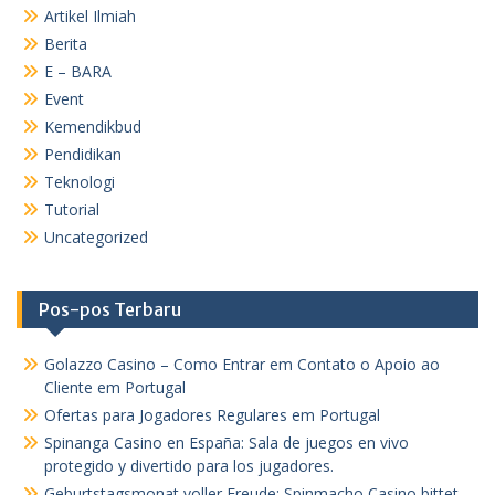
Artikel Ilmiah
Berita
E – BARA
Event
Kemendikbud
Pendidikan
Teknologi
Tutorial
Uncategorized
Pos-pos Terbaru
Golazzo Casino – Como Entrar em Contato o Apoio ao
Cliente em Portugal
Ofertas para Jogadores Regulares em Portugal
Spinanga Casino en España: Sala de juegos en vivo
protegido y divertido para los jugadores.
Geburtstagsmonat voller Freude: Spinmacho Casino bittet