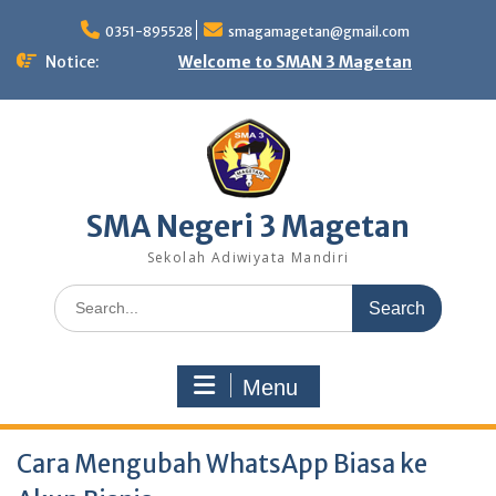
Skip
to
0351-895528
smagamagetan@gmail.com
content
Notice:
Welcome to SMAN 3 Magetan
SMA Negeri 3 Magetan
Sekolah Adiwiyata Mandiri
Search
for:
Menu
Cara Mengubah WhatsApp Biasa ke