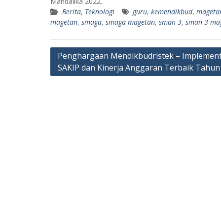
Mandalika 2022.
Berita
,
Teknologi
guru
,
kemendikbud
,
mageta
magetan
,
smaga
,
smaga magetan
,
sman 3
,
sman 3 ma
Navigasi
Penghargaan Mendikbudristek – Implement
SAKIP dan Kinerja Anggaran Terbaik Tahun
pos