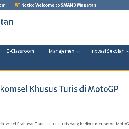
com
Notice:
Welcome to SMAN 3 Magetan
etan
E-Classroom
Manajemen
Inovasi Sekolah
elkomsel Khusus Turis di MotoGP
elkomsel Prabayar Tourist untuk turis yang berlibur menonton Moto