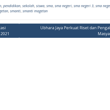
n
,
pendidikan
,
sekolah
,
siswa
,
sma
,
sma negeri
,
sma negeri 3
,
sma nege
getan
,
smanti
,
smanti magetan
asi
Ubhara Jaya Perkuat Riset dan Penga
 2021
Masya