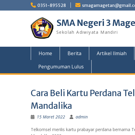
Skip
0351-895528
smagamagetan@gmail.
to
content
SMA Negeri 3 Mag
Sekolah Adiwiyata Mandiri
Home
Berita
Artikel Ilmiah
Pengumuman Lulus
Cara Beli Kartu Perdana T
Mandalika
15 Maret 2022
admin
Telkomsel merilis kartu prabayar perdana bernama T