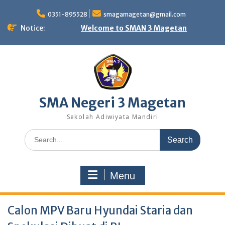
Skip
to
0351-895528
smagamagetan@gmail.com
content
Notice:
Welcome to SMAN 3 Magetan
SMA Negeri 3 Magetan
Sekolah Adiwiyata Mandiri
Search
for:
Menu
Calon MPV Baru Hyundai Staria dan