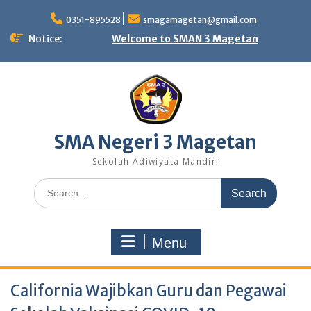
Skip
to
0351-895528
smagamagetan@gmail.com
content
Notice:
Welcome to SMAN 3 Magetan
SMA Negeri 3 Magetan
Sekolah Adiwiyata Mandiri
Search
for:
Menu
California Wajibkan Guru dan Pegawai