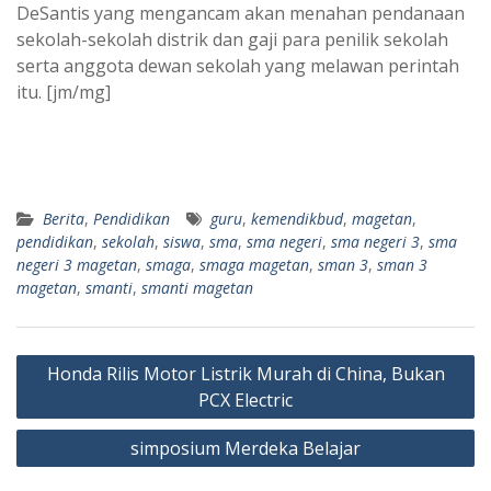
DeSantis yang mengancam akan menahan pendanaan
sekolah-sekolah distrik dan gaji para penilik sekolah
serta anggota dewan sekolah yang melawan perintah
itu. [jm/mg]
Berita
,
Pendidikan
guru
,
kemendikbud
,
magetan
,
pendidikan
,
sekolah
,
siswa
,
sma
,
sma negeri
,
sma negeri 3
,
sma
negeri 3 magetan
,
smaga
,
smaga magetan
,
sman 3
,
sman 3
magetan
,
smanti
,
smanti magetan
Navigasi
Honda Rilis Motor Listrik Murah di China, Bukan
pos
PCX Electric
simposium Merdeka Belajar