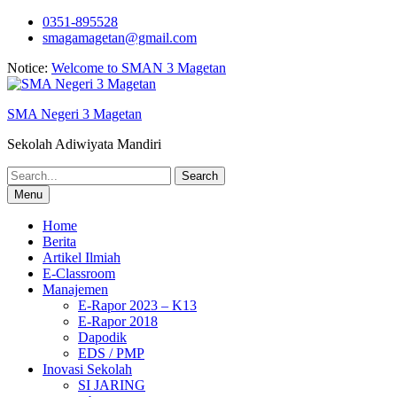
Skip
0351-895528
to
smagamagetan@gmail.com
content
Notice:
Welcome to SMAN 3 Magetan
SMA Negeri 3 Magetan
Sekolah Adiwiyata Mandiri
Search
for:
Menu
Home
Berita
Artikel Ilmiah
E-Classroom
Manajemen
E-Rapor 2023 – K13
E-Rapor 2018
Dapodik
EDS / PMP
Inovasi Sekolah
SI JARING