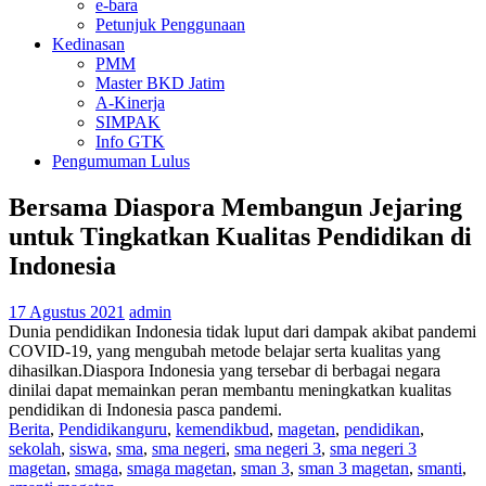
e-bara
Petunjuk Penggunaan
Kedinasan
PMM
Master BKD Jatim
A-Kinerja
SIMPAK
Info GTK
Pengumuman Lulus
Bersama Diaspora Membangun Jejaring
untuk Tingkatkan Kualitas Pendidikan di
Indonesia
17 Agustus 2021
admin
Dunia pendidikan Indonesia tidak luput dari dampak akibat pandemi
COVID-19, yang mengubah metode belajar serta kualitas yang
dihasilkan.Diaspora Indonesia yang tersebar di berbagai negara
dinilai dapat memainkan peran membantu meningkatkan kualitas
pendidikan di Indonesia pasca pandemi.
Berita
,
Pendidikan
guru
,
kemendikbud
,
magetan
,
pendidikan
,
sekolah
,
siswa
,
sma
,
sma negeri
,
sma negeri 3
,
sma negeri 3
magetan
,
smaga
,
smaga magetan
,
sman 3
,
sman 3 magetan
,
smanti
,