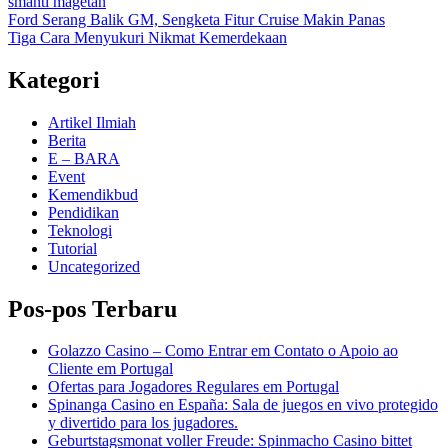
smanti magetan
Navigasi
Ford Serang Balik GM, Sengketa Fitur Cruise Makin Panas
Tiga Cara Menyukuri Nikmat Kemerdekaan
pos
Kategori
Artikel Ilmiah
Berita
E – BARA
Event
Kemendikbud
Pendidikan
Teknologi
Tutorial
Uncategorized
Pos-pos Terbaru
Golazzo Casino – Como Entrar em Contato o Apoio ao
Cliente em Portugal
Ofertas para Jogadores Regulares em Portugal
Spinanga Casino en España: Sala de juegos en vivo protegido
y divertido para los jugadores.
Geburtstagsmonat voller Freude: Spinmacho Casino bittet