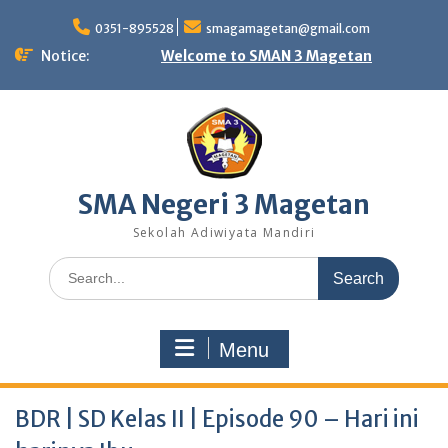
Skip
to
0351-895528
smagamagetan@gmail.com
content
Notice:
Welcome to SMAN 3 Magetan
SMA Negeri 3 Magetan
Sekolah Adiwiyata Mandiri
Search
for:
Menu
BDR | SD Kelas II | Episode 90 – Hari ini