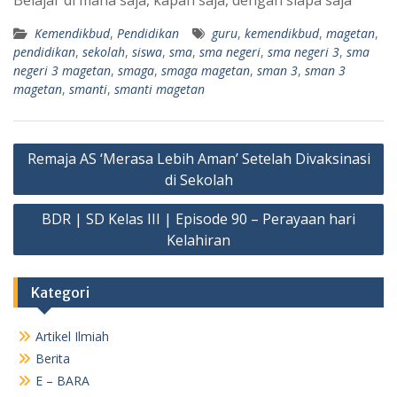
Kemendikbud
,
Pendidikan
guru
,
kemendikbud
,
magetan
,
pendidikan
,
sekolah
,
siswa
,
sma
,
sma negeri
,
sma negeri 3
,
sma
negeri 3 magetan
,
smaga
,
smaga magetan
,
sman 3
,
sman 3
magetan
,
smanti
,
smanti magetan
Navigasi
Remaja AS ‘Merasa Lebih Aman’ Setelah Divaksinasi
pos
di Sekolah
BDR | SD Kelas III | Episode 90 – Perayaan hari
Kelahiran
Kategori
Artikel Ilmiah
Berita
E – BARA