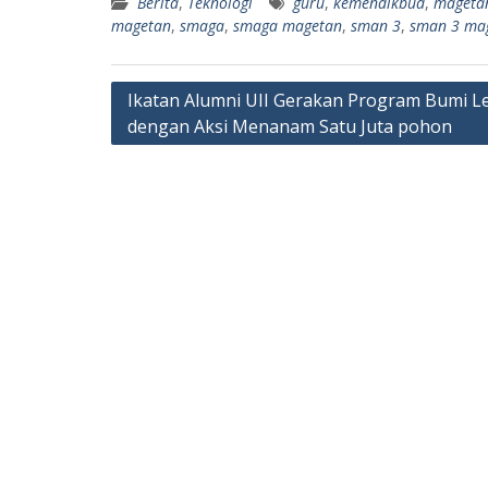
Berita
,
Teknologi
guru
,
kemendikbud
,
mageta
magetan
,
smaga
,
smaga magetan
,
sman 3
,
sman 3 ma
Navigasi
Ikatan Alumni UII Gerakan Program Bumi Le
dengan Aksi Menanam Satu Juta pohon
pos