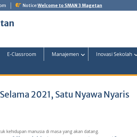
com
Notice:
Welcome to SMAN 3 Magetan
etan
E-Classroom
Manajemen
Inovasi Sekolah
 Selama 2021, Satu Nyawa Nyaris
uk kehidupan manusia di masa yang akan datang.