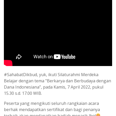
#SahabatDikbud, yuk, ikuti Silaturahmi Merdeka
Belajar dengan tema "Berkarya dan Berbudaya dengan
Dana Indonesiana”, pada Kamis, 7 April 2022, pukul
15.30 s.d. 17.00 WIB.
Peserta yang mengikuti seluruh rangkaian acara
berhak mendapatkan sertifikat dan bagi penanya
terbaik akan mendapatkan hadiah menarik lho!