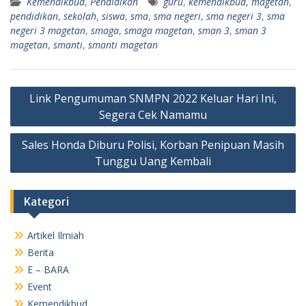
Kemendikbud
,
Pendidikan
guru
,
kemendikbud
,
magetan
,
pendidikan
,
sekolah
,
siswa
,
sma
,
sma negeri
,
sma negeri 3
,
sma
negeri 3 magetan
,
smaga
,
smaga magetan
,
sman 3
,
sman 3
magetan
,
smanti
,
smanti magetan
Navigasi
Link Pengumuman SNMPN 2022 Keluar Hari Ini,
pos
Segera Cek Namamu
Sales Honda Diburu Polisi, Korban Penipuan Masih
Tunggu Uang Kembali
Kategori
Artikel Ilmiah
Berita
E – BARA
Event
Kemendikbud