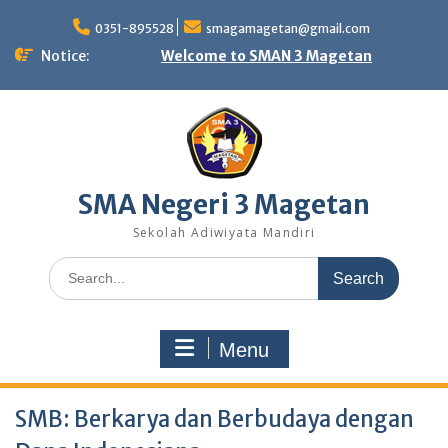
Skip
to
0351-895528
smagamagetan@gmail.com
content
Notice:
Welcome to SMAN 3 Magetan
SMA Negeri 3 Magetan
Sekolah Adiwiyata Mandiri
Search
for:
Menu
SMB: Berkarya dan Berbudaya dengan