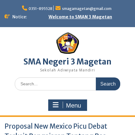
Skip
to
0351-895528
smagamagetan@gmail.com
content
Notice:
Welcome to SMAN 3 Magetan
SMA Negeri 3 Magetan
Sekolah Adiwiyata Mandiri
Search
for:
Menu
Proposal New Mexico Picu Debat