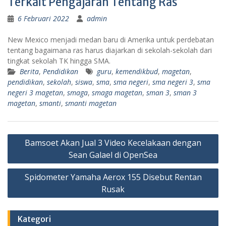
Terkait Pengajaran Tentang Ras
6 Februari 2022
admin
New Mexico menjadi medan baru di Amerika untuk perdebatan
tentang bagaimana ras harus diajarkan di sekolah-sekolah dari
tingkat sekolah TK hingga SMA.
Berita
,
Pendidikan
guru
,
kemendikbud
,
magetan
,
pendidikan
,
sekolah
,
siswa
,
sma
,
sma negeri
,
sma negeri 3
,
sma
negeri 3 magetan
,
smaga
,
smaga magetan
,
sman 3
,
sman 3
magetan
,
smanti
,
smanti magetan
Navigasi
Bamsoet Akan Jual 3 Video Kecelakaan dengan
pos
Sean Galael di OpenSea
Spidometer Yamaha Aerox 155 Disebut Rentan
Rusak
Kategori