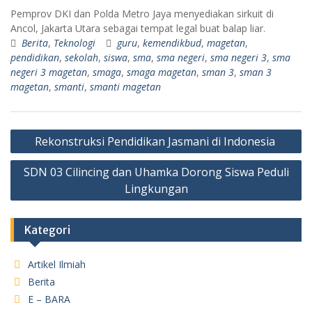
Pemprov DKI dan Polda Metro Jaya menyediakan sirkuit di
Ancol, Jakarta Utara sebagai tempat legal buat balap liar.
Berita
,
Teknologi
guru
,
kemendikbud
,
magetan
,
pendidikan
,
sekolah
,
siswa
,
sma
,
sma negeri
,
sma negeri 3
,
sma
negeri 3 magetan
,
smaga
,
smaga magetan
,
sman 3
,
sman 3
magetan
,
smanti
,
smanti magetan
Navigasi
Rekonstruksi Pendidikan Jasmani di Indonesia
pos
SDN 03 Cilincing dan Uhamka Dorong Siswa Peduli
Lingkungan
Kategori
Artikel Ilmiah
Berita
E – BARA