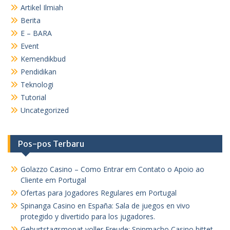
Artikel Ilmiah
Berita
E – BARA
Event
Kemendikbud
Pendidikan
Teknologi
Tutorial
Uncategorized
Pos-pos Terbaru
Golazzo Casino – Como Entrar em Contato o Apoio ao
Cliente em Portugal
Ofertas para Jogadores Regulares em Portugal
Spinanga Casino en España: Sala de juegos en vivo
protegido y divertido para los jugadores.
Geburtstagsmonat voller Freude: Spinmacho Casino bittet