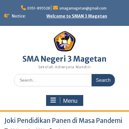
Skip
to
0351-895528
smagamagetan@gmail.com
content
Notice:
Welcome to SMAN 3 Magetan
SMA Negeri 3 Magetan
Sekolah Adiwiyata Mandiri
Search
for:
Menu
Joki Pendidikan Panen di Masa Pandemi