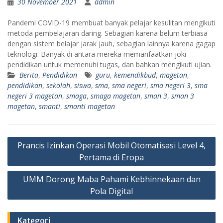
30 November 2021
admin
Pandemi COVID-19 membuat banyak pelajar kesulitan mengikuti
metoda pembelajaran daring. Sebagian karena belum terbiasa
dengan sistem belajar jarak jauh, sebagian lainnya karena gagap
teknologi. Banyak di antara mereka memanfaatkan joki
pendidikan untuk memenuhi tugas, dan bahkan mengikuti ujian.
Berita
,
Pendidikan
guru
,
kemendikbud
,
magetan
,
pendidikan
,
sekolah
,
siswa
,
sma
,
sma negeri
,
sma negeri 3
,
sma
negeri 3 magetan
,
smaga
,
smaga magetan
,
sman 3
,
sman 3
magetan
,
smanti
,
smanti magetan
Navigasi
Prancis Izinkan Operasi Mobil Otomatisasi Level 4,
pos
Pertama di Eropa
UMM Dorong Maba Pahami Kebhinnekaan dan
Pola Digital
Kategori