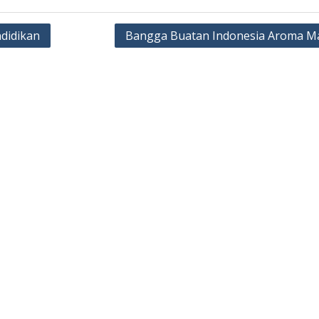
ndidikan
Bangga Buatan Indonesia Aroma M