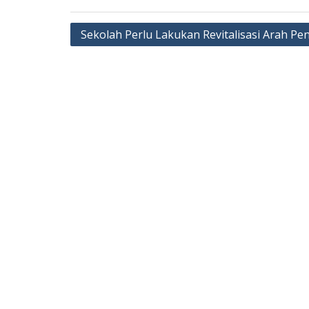
Navigasi
Sekolah Perlu Lakukan Revitalisasi Arah Pe
pos