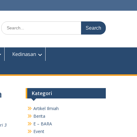
Search
for:
Kedinasan
a
Kategori
Artikel Ilmiah
Berita
E – BARA
ri 3
Event