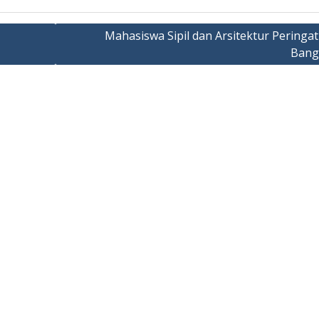
Mahasiswa Sipil dan Arsitektur Peringat
Bang