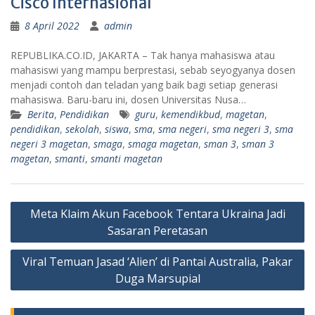
Cisco Internasional
8 April 2022
admin
REPUBLIKA.CO.ID, JAKARTA – Tak hanya mahasiswa atau
mahasiswi yang mampu berprestasi, sebab seyogyanya dosen
menjadi contoh dan teladan yang baik bagi setiap generasi
mahasiswa. Baru-baru ini, dosen Universitas Nusa…
Berita
,
Pendidikan
guru
,
kemendikbud
,
magetan
,
pendidikan
,
sekolah
,
siswa
,
sma
,
sma negeri
,
sma negeri 3
,
sma
negeri 3 magetan
,
smaga
,
smaga magetan
,
sman 3
,
sman 3
magetan
,
smanti
,
smanti magetan
Navigasi
Meta Klaim Akun Facebook Tentara Ukraina Jadi
pos
Sasaran Peretasan
Viral Temuan Jasad ‘Alien’ di Pantai Australia, Pakar
Duga Marsupial