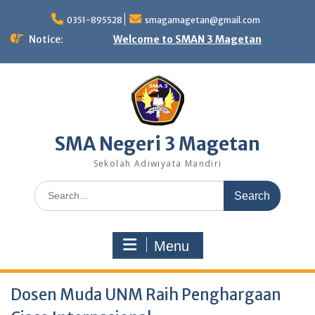
Skip
to
0351-895528
smagamagetan@gmail.com
content
Notice:
Welcome to SMAN 3 Magetan
SMA Negeri 3 Magetan
Sekolah Adiwiyata Mandiri
Search
for:
Menu
Dosen Muda UNM Raih Penghargaan