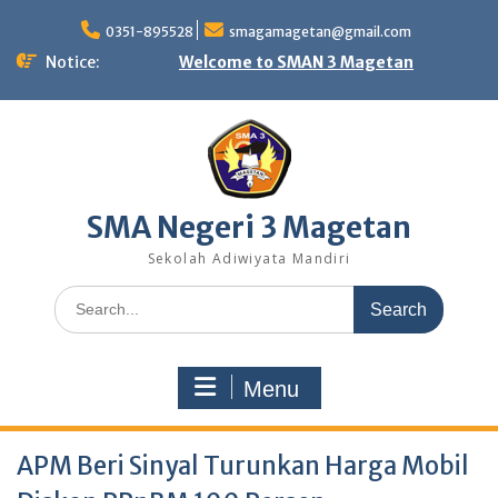
Skip
to
0351-895528
smagamagetan@gmail.com
content
Notice:
Welcome to SMAN 3 Magetan
SMA Negeri 3 Magetan
Sekolah Adiwiyata Mandiri
Search
for:
Menu
APM Beri Sinyal Turunkan Harga Mobil