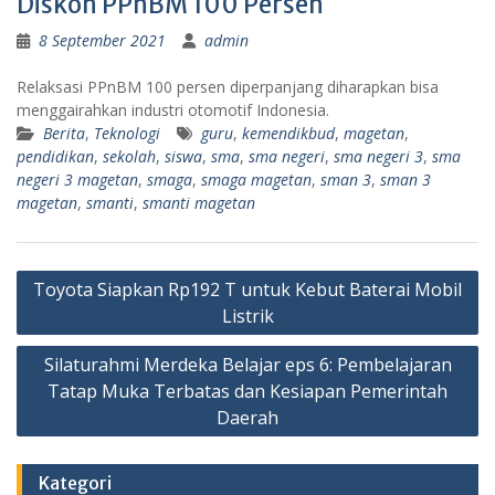
Diskon PPnBM 100 Persen
8 September 2021
admin
Relaksasi PPnBM 100 persen diperpanjang diharapkan bisa
menggairahkan industri otomotif Indonesia.
Berita
,
Teknologi
guru
,
kemendikbud
,
magetan
,
pendidikan
,
sekolah
,
siswa
,
sma
,
sma negeri
,
sma negeri 3
,
sma
negeri 3 magetan
,
smaga
,
smaga magetan
,
sman 3
,
sman 3
magetan
,
smanti
,
smanti magetan
Navigasi
Toyota Siapkan Rp192 T untuk Kebut Baterai Mobil
pos
Listrik
Silaturahmi Merdeka Belajar eps 6: Pembelajaran
Tatap Muka Terbatas dan Kesiapan Pemerintah
Daerah
Kategori