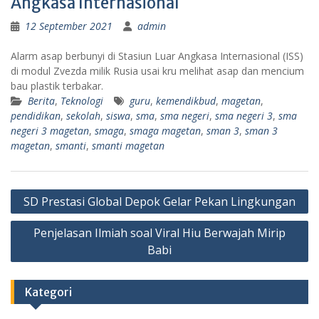
Angkasa Internasional
12 September 2021
admin
Alarm asap berbunyi di Stasiun Luar Angkasa Internasional (ISS)
di modul Zvezda milik Rusia usai kru melihat asap dan mencium
bau plastik terbakar.
Berita
,
Teknologi
guru
,
kemendikbud
,
magetan
,
pendidikan
,
sekolah
,
siswa
,
sma
,
sma negeri
,
sma negeri 3
,
sma
negeri 3 magetan
,
smaga
,
smaga magetan
,
sman 3
,
sman 3
magetan
,
smanti
,
smanti magetan
Navigasi
SD Prestasi Global Depok Gelar Pekan Lingkungan
pos
Penjelasan Ilmiah soal Viral Hiu Berwajah Mirip
Babi
Kategori