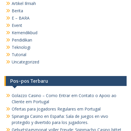
Artikel Ilmiah
Berita
E – BARA
Event
Kemendikbud
Pendidikan
Teknologi
Tutorial
Uncategorized
Pos-pos Terbaru
Golazzo Casino – Como Entrar em Contato o Apoio ao
Cliente em Portugal
Ofertas para Jogadores Regulares em Portugal
Spinanga Casino en España: Sala de juegos en vivo
protegido y divertido para los jugadores.
Geburtstagsmonat voller Freude: Spinmacho Casino bittet